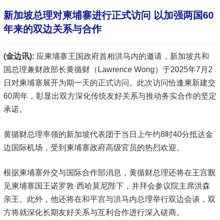
新加坡总理对柬埔寨进行正式访问 以加强两国60
年来的双边关系与合作
(金边讯):
应柬埔寨王国政府首相洪马内的邀请，新加坡共和
国总理兼财政部长黄循财（Lawrence Wong）于2025年7月2
日对柬埔寨展开为期一天的正式访问。此次访问恰逢柬新建交
60周年，彰显出双方深化传统友好关系与推动务实合作的坚定
承诺。
黄循财总理率领的新加坡代表团于当日上午约8时40分抵达金
边国际机场，受到柬埔寨政府高级官员的热烈欢迎。
根据柬埔寨外交与国际合作部消息，黄循财总理还将在王宫觐
见柬埔寨国王诺罗敦·西哈莫尼陛下，并拜会参议院主席洪森
亲王。此外，他还将在和平宫与洪马内总理举行双边会谈，双
方将就深化长期友好关系与互利合作进行深入磋商。