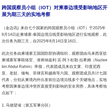
跨国观察员小组（IOT）对柬泰边境受影响地区开
展为期三天的实地考察
（金边讯): 来自七个国家的跨国观察员小组（IOT）于2025年
8月14日赴柬埔寨-泰国边境沿线受影响地区进行实地观察，此
次任务为期三天，自2025年8月14日至16日。
此次任务由柬埔寨王国国防部协调组织，观察团由马来西亚驻
柬埔寨军事联络官、准将纳兹利·宾·阿卜杜勒·拉希姆（Nazlee
bin Abdul Rahim）率领，代表团成员来自文莱、印度尼西
亚、老挝、缅甸、菲律宾和越南等六国。观察团成员共计七国
代表，分别从柬境内外出发前往边境沿线多个关键地点，实地
考察因柬泰边境冲突所直接受到影响的安全局势，具体考察地
点如下：
1. 马德望省（第五军事分区）