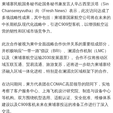
柬埔寨民航国务秘书处国务秘书兼发言人辛占西里沃塔（Sin
Chansereyvutha）向《Fresh News》表示，此次访问达成了
多项战略性成果，其中包括：柬埔寨国家航空公司将在未来的
中长期机队现代化战略中，引进C909型客机，以增强航空运
营的韧性和区域市场竞争力。
此次合作被视为柬中全面战略合作伙伴关系的重要组成部分，
并积极响应“一带一路”倡议（BRI）、澜湄合作机制（LMC）
以及《柬埔寨航空运输2030发展愿景》。合作不仅将推动区
域互联互通、贸易流通、旅游复苏，还将进一步助力柬埔寨经
济融入区域一体化进程，特别是在澜湄次区域框架下的合作。
在访问期间，柬方代表团在COMAC高层领导的陪同下，实地
考察了客户服务中心、上海飞机设计研究院、制造与设备中心
等机构。双方围绕机型选用、适航认证、安全批准、维修体系
建设以及C909客机未来在柬埔寨投运的准备工作进行了深入
交流。