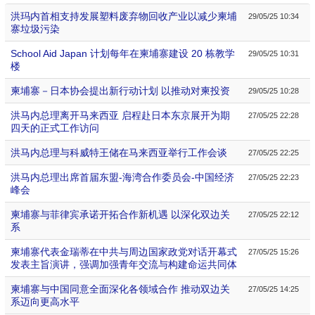
洪玛内首相支持发展塑料废弃物回收产业以减少柬埔
29/05/25 10:34
寨垃圾污染
School Aid Japan 计划每年在柬埔寨建设 20 栋教学
29/05/25 10:31
楼
柬埔寨－日本协会提出新行动计划 以推动对柬投资
29/05/25 10:28
洪马内总理离开马来西亚 启程赴日本东京展开为期
27/05/25 22:28
四天的正式工作访问
洪马内总理与科威特王储在马来西亚举行工作会谈
27/05/25 22:25
洪马内总理出席首届东盟-海湾合作委员会-中国经济
27/05/25 22:23
峰会
柬埔寨与菲律宾承诺开拓合作新机遇 以深化双边关
27/05/25 22:12
系
柬埔寨代表金瑞蒂在中共与周边国家政党对话开幕式
27/05/25 15:26
发表主旨演讲，强调加强青年交流与构建命运共同体
柬埔寨与中国同意全面深化各领域合作 推动双边关
27/05/25 14:25
系迈向更高水平