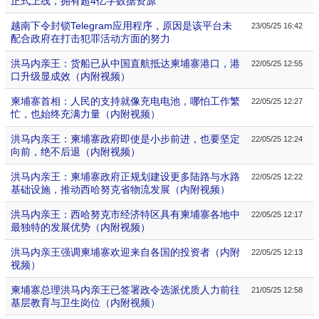
正式上线，拥有超4亿字数据资源
越南下令封锁Telegram应用程序，原因是该平台未
23/05/25 16:42
配合政府在打击犯罪活动方面的努力
洪马内亲王：货船已从中国直航抵达柬埔寨港口，港
22/05/25 12:55
口升级显成效（内附视频）
柬埔寨首相：人民的支持就像充电电池，哪怕工作繁
22/05/25 12:27
忙，也始终充满力量（内附视频）
洪马内亲王：柬埔寨政府即使是小步前进，也要坚定
22/05/25 12:24
向前，绝不后退（内附视频）
洪马内亲王：柬埔寨政府正规划建设更多陆路与水路
22/05/25 12:22
基础设施，推动西哈努克省物流发展（内附视频）
洪马内亲王：西哈努克市经济特区具有柬埔寨各地中
22/05/25 12:17
最独特的发展优势（内附视频）
洪马内亲王强调柬埔寨欢迎来自各国的投资者（内附
22/05/25 12:13
视频）
柬埔寨总理洪马内亲王已签署政令选派优质人力前往
21/05/25 12:58
基层教育与卫生岗位（内附视频）