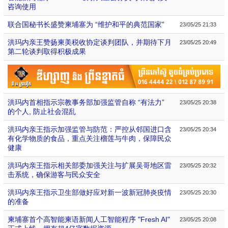
咨询使用
联合国秘书长盛赞柬埔寨为 “维护和平的典范国家”
23/05/25 21:33
洪玛内亲王赞扬柬美税收协定谈判团队，并期待下月
23/05/25 20:49
第二轮谈判取得积极成果
洪玛内首相指示宗教事务部加强监管自称 “有法力”
23/05/25 20:38
的个人, 防止社会混乱
洪玛内亲王指示加强监管与防范：严控从邻国进口含
23/05/25 20:34
有化学物质的食品，重点关注榴莲与牛肉，保障民众
健康
洪玛内亲王指示相关部委加强关注与扩展吴哥地区雷
23/05/25 20:32
击系统，确保游客与民众安全
洪玛内亲王指示卫生部做好应对新一波新冠肺炎疫情
23/05/25 20:30
的准备
柬埔寨首个高智能柬语新闻人工智能程序 "Fresh AI"
23/05/25 20:08