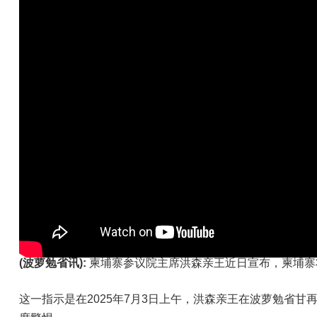
(波萝勉省讯):
柬埔寨参议院主席洪森亲王近日宣布，柬埔寨
这一指示是在2025年7月3日上午，洪森亲王在波萝勉省