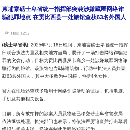
柬埔寨磅士卑省统一指挥部突袭涉嫌藏匿网络诈
骗犯罪地点 在贡比西县一处旅馆查获63名外国人
Hits: 1252
(磅士卑省讯):
2025年7月16日晚间，柬埔寨磅士卑省统一指挥
部联合执法力量及相关地方当局，展开了一场打击网络诈骗犯
罪的突袭行动，目标为贡比西县罗卡高乡一处涉嫌藏匿网络诈
骗行为的旅馆。该旅馆包含9栋建筑物，行动中执法人员共查
获63名外国人，其中大多数为中国籍，包括4名女性。
警方在现场还查获多项用于网络诈骗活动的证据，包括电脑、
手机及其他相关设备。
目前，所有被扣押的涉案人员及物证已移交磅士卑省警察局，
依法继续处理。执法部门也表示，将依法严厉追查并打击幕后
组织与相关主谋，坚决遏制此类网络犯罪行为。