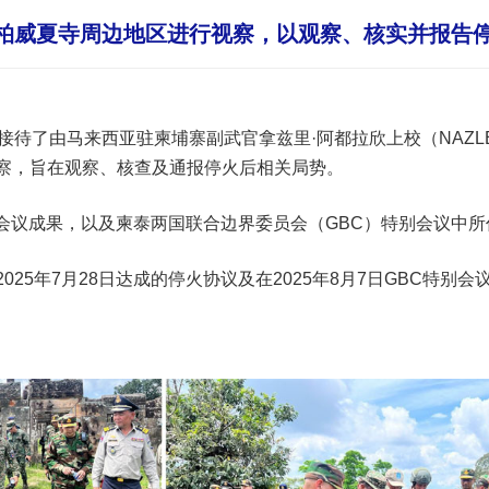
往柏威夏寺周边地区进行视察，以观察、核实并报告
待了由马来西亚驻柬埔寨副武官拿兹里·阿都拉欣上校（NAZLEE B
察，旨在观察、核查及通报停火后相关局势。
特别会议成果，以及柬泰两国联合边界委员会（GBC）特别会议中
25年7月28日达成的停火协议及在2025年8月7日GBC特别