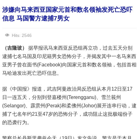
涉嫌向马来西亚国家元首和数名领袖发死亡恐吓
信息 马国警方逮捕7男女
Hits: 2546
（吉隆玻）
据早报讯马来西亚反恐组再立功，过去五天分别
逮捕七名马国及印尼籍男女恐怖分子，并揭发其中一名马来西
亚男子曾在面书(Facebook)向国家元首和数名领袖，包括首相
马哈迪发出死亡恐吓信息。
据《中国报》报道，武吉阿曼政治局反恐组从本月12日至17
日一连五天，分别到登嘉楼州(Terengganu)、雪兰莪州
(Selangor)、霹雳州(Perak)和柔佛州(Johor)展开连串行动，逮
捕了七名年约21至47岁的恐怖分子，成功阻止这批极端份子
的恐袭行为。
警察总长丹斯里弗兹今天（19日）发文告说，警方是于本月