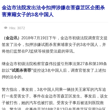
金边市法院发出法令扣押涉嫌在菩森芷区企图杀
害柬籍女子的3名中国人
Hits: 3072
（金边讯）
2018年7月19日下午，金边市初级法院调查官文提
签发了法令，扣押涉嫌试图杀害柬埔寨女子的3名中国人，并
将他们监禁在PJ监狱等候接受法庭的审讯。
继金边市初级法院检察官森伟拉援引刑事法第27条和第199条
款以
“试图杀害罪”
提控这3名中国人后，调查官签发了上述扣
押的法令的。
警方指出，事发前，3名中国人同乘一辆挂关王家军的汽车追
打一名受害女子。事件在金边市菩森芷区发生。事发后，该女
子被打伤，她的汽车也被打损。受害女子事后被送到医院救
治。警方说，此事件于2018年7月13日在菩森芷区宗周2分区