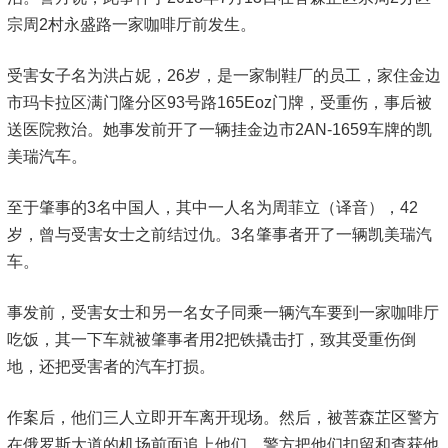
宗周2村永盛路一家咖啡厅前发生。
受害女子名为洪占妮，26岁，是一家制鞋厂的员工，家住金边
市玛卡拉区满门隆分区93号路165Eoz门牌，受重伤，事后被
送医院救治。她事发前开了一辆挂金边市2AN-1659车牌的凯
美瑞汽车。
至于肇事的3名中国人，其中一人名为周菲立（译音），42
岁，曾与受害女士之前结过仇。3名肇事者开了一辆凯美瑞汽
车。
事发前，受害女士和另一名女子同乘一辆汽车要到一家咖啡厅
吃饭，其一下车就被肇事者用2把铁撬击打，致其受重伤倒
地，还把受害者的汽车打损。
作案后，他们三人立即开车离开现场。然后，被菩森芷区警方
在俄罗斯大道的机场前面追上他们，警方把他们扣留和查获他